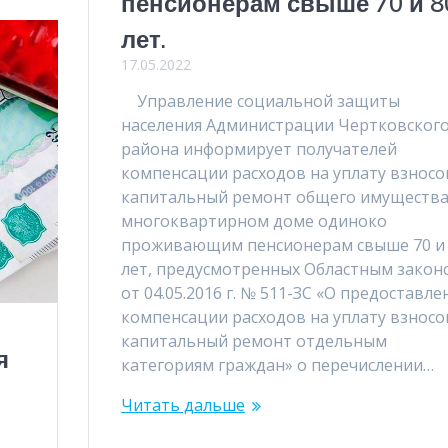
пенсионерам свыше 70 и 8
лет.
17.05.2022
Управление социальной защиты
населения Администрации Чертковског
района информирует получателей
компенсации расходов на уплату взносо
капитальный ремонт общего имущества
многоквартирном доме одиноко
проживающим пенсионерам свыше 70 и
лет, предусмотренных Областным закон
от 04.05.2016 г. № 511-ЗС «О предоставле
компенсации расходов на уплату взносо
капитальный ремонт отдельным
я
категориям граждан» о перечислении…
Читать дальше