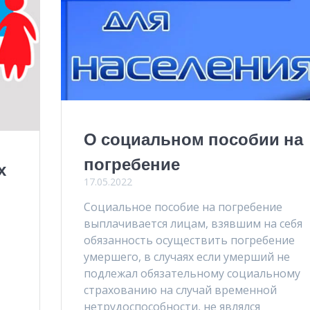
О социальном пособии на
погребение
х
17.05.2022
Социальное пособие на погребение
выплачивается лицам, взявшим на себя
обязанность осуществить погребение
умершего, в случаях если умерший не
подлежал обязательному социальному
страхованию на случай временной
нетрудоспособности, не являлся