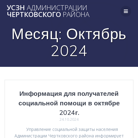
Skip
УСЗН
АДМИНИСТРАЦИИ
to
ЧЕРТКОВСКОГО
РАЙОНА
content
Месяц:
Октябрь
2024
Информация для получателей
социальной помощи в октябре
2024г.
24.10.2024
Управление социальной защиты населения
Администрации Чертковского района информирует