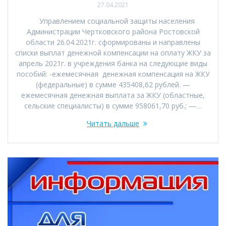
27.04.2021
Управлением социальной защиты населения
Администрации Чертковского района Ростовской
области 26.04.2021г. сформированы и направлены
списки выплат денежной компенсации на оплату ЖКУ за
апрель 2021г. в учреждения банка на следующие виды
пособий: -ежемесячная денежная компенсация на ЖКУ
(федеральные) в сумме 435408,62 рублей. —
ежемесячная денежная выплата за ЖКУ (областные,
сельские специалисты) в сумме 958061,70 руб.; —…
Читать дальше