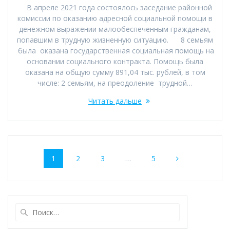
В апреле 2021 года состоялось заседание районной
комиссии по оказанию адресной социальной помощи в
денежном выражении малообеспеченным гражданам,
попавшим в трудную жизненную ситуацию. 8 семьям
была оказана государственная социальная помощь на
основании социального контракта. Помощь была
оказана на общую сумму 891,04 тыс. рублей, в том
числе: 2 семьям, на преодоление трудной…
Читать дальше
Навигация
Страница
Страница
Страница
Страница
1
2
3
…
5
по
записям
Найти: