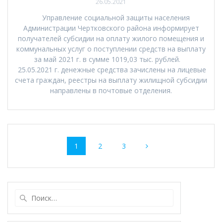
26.05.2021
Управление социальной защиты населения
Администрации Чертковского района информирует
получателей субсидии на оплату жилого помещения и
коммунальных услуг о поступлении средств на выплату
за май 2021 г. в сумме 1019,03 тыс. рублей.
25.05.2021 г. денежные средства зачислены на лицевые
счета граждан, реестры на выплату жилищной субсидии
направлены в почтовые отделения.
Навигация
Страница
Страница
Страница
1
2
3
по
записям
Найти: