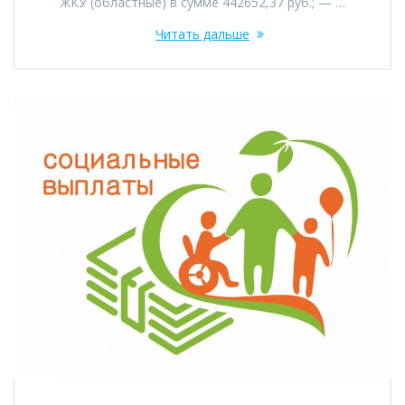
ЖКУ (областные) в сумме 442652,37 руб.; — …
Читать дальше