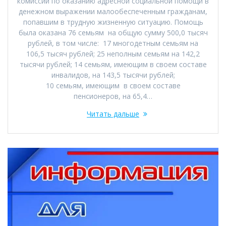
комиссии по оказанию адресной социальной помощи в
денежном выражении малообеспеченным гражданам,
попавшим в трудную жизненную ситуацию. Помощь
была оказана 76 семьям на общую сумму 500,0 тысяч
рублей, в том числе: 17 многодетным семьям на
106,5 тысяч рублей; 25 неполным семьям на 142,2
тысячи рублей; 14 семьям, имеющим в своем составе
инвалидов, на 143,5 тысячи рублей;
10 семьям, имеющим в своем составе
пенсионеров, на 65,4…
Читать дальше