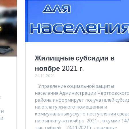
Жилищные субсидии в
ноябре 2021 г.
24.11.2021
Управление социальной защиты
населения Администрации Чертковског
х
района информирует получателей субси
на оплату жилого помещения и
 и
коммунальных услуг о поступлении сред
ти
на выплату за ноябрь 2021 г. в сумме 147
тыс. рублей. 24.11.2021 г. денежные