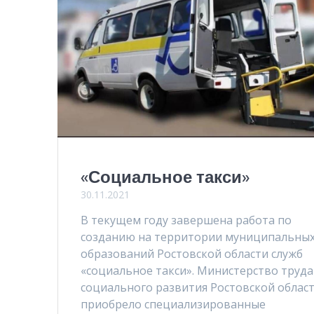
«Социальное такси»
30.11.2021
В текущем году завершена работа по
созданию на территории муниципальны
образований Ростовской области служб
«социальное такси». Министерство труда
социального развития Ростовской облас
приобрело специализированные