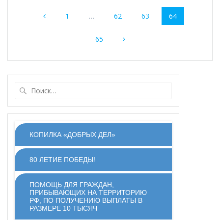
Навигация
Страница
Страница
Страница
Страница
1
…
62
63
64
по
Страница
записям
65
Найти:
КОПИЛКА «ДОБРЫХ ДЕЛ»
80 ЛЕТИЕ ПОБЕДЫ!
ПОМОЩЬ ДЛЯ ГРАЖДАН,
ПРИБЫВАЮЩИХ НА ТЕРРИТОРИЮ
РФ, ПО ПОЛУЧЕНИЮ ВЫПЛАТЫ В
РАЗМЕРЕ 10 ТЫСЯЧ