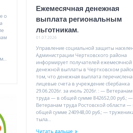
Ежемесячная денежная
е о
выплата региональным
на
льготникам.
ле
нам
01.07.2026
Управление социальной защиты населе
Администрации Чертковского района
ам…
информирует получателей ежемесячной
денежной выплаты в Чертковском райо
том, что денежная выплата перечислена
лицевые счета в учреждение сбербанка
29.06.2026г. за июль 2026г. : — Ветеранам
труда — в общей сумме 842652,00 руб.; —
Ветеранам труда Ростовской области — 
общей сумме 240948,00 руб.; — труженик
тыла…
Читать дальше