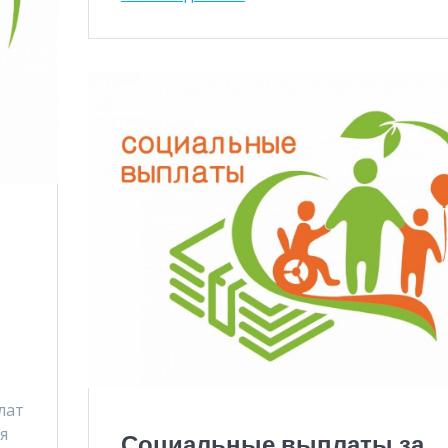
лат
я
Социальные выплаты за