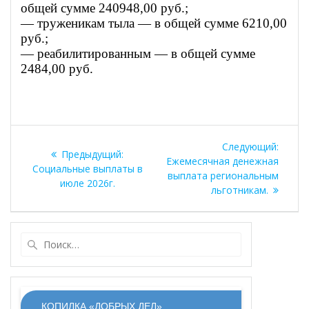
общей сумме 240948,00 руб.;
— труженикам тыла — в общей сумме 6210,00
руб.;
— реабилитированным — в общей сумме
2484,00 руб.
Навигация
Следу
Следующий:
Предыдущая
Предыдущий:
по
запись
Ежемесячная денежная
запись:
Социальные выплаты в
выплата региональным
июле 2026г.
записям
льготникам.
Найти:
КОПИЛКА «ДОБРЫХ ДЕЛ»