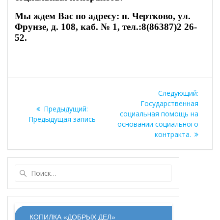
Мы ждем Вас по адресу: п. Чертково, ул.
Фрунзе, д. 108, каб. № 1, тел.:8(86387)2 26-
52.
Навигация
Следу
Следующий:
по
запись
Государственная
Предыдущая
Предыдущий:
социальная помощь на
запись:
Предыдущая запись
записям
основании социального
контракта.
Найти:
КОПИЛКА «ДОБРЫХ ДЕЛ»