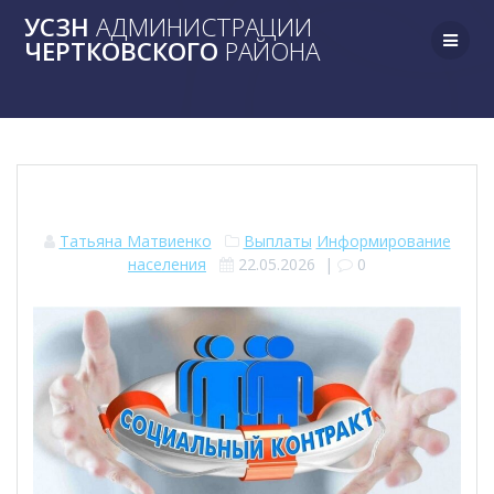
Skip
УСЗН
АДМИНИСТРАЦИИ
to
ЧЕРТКОВСКОГО
РАЙОНА
content
Татьяна Матвиенко
Выплаты
Информирование
населения
22.05.2026
|
0