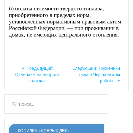
б) оплаты стоимости твердого топлива,
приобретенного в пределах норм,
установленных нормативным правовым актом
Российской Федерации, — при проживании в
домах, не имеющих центрального отопления.
Навигация
Предыдущая
Следующая
Предыдущий:
Следующий:
Труженики
по
запись:
запись:
Отвечаем на вопросы
тыла в Чертковском
граждан.
районе.
записям
Найти:
КОПИЛКА «ДОБРЫХ ДЕЛ»