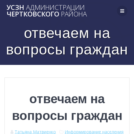
Skip
УСЗН
АДМИНИСТРАЦИИ
to
ЧЕРТКОВСКОГО
РАЙОНА
content
отвечаем на
вопросы граждан
отвечаем на
вопросы граждан
Татьяна Матвиенко
Информирование населения