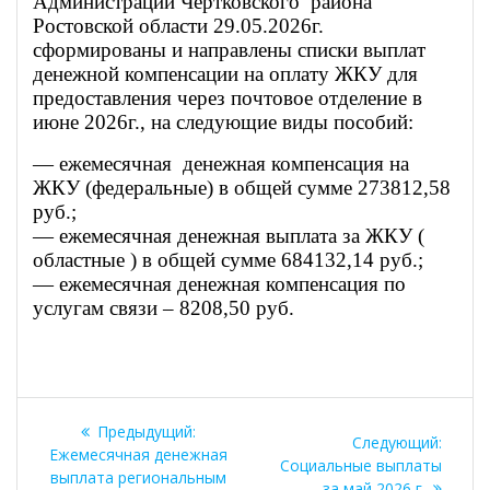
Администрации Чертковского района
Ростовской области 29.05.2026г.
сформированы и направлены списки выплат
денежной компенсации на оплату ЖКУ для
предоставления через почтовое отделение в
июне 2026г., на следующие виды пособий:
— ежемесячная денежная компенсация на
ЖКУ (федеральные) в общей сумме 273812,58
руб.;
— ежемесячная денежная выплата за ЖКУ (
областные ) в общей сумме 684132,14 руб.;
— ежемесячная денежная компенсация по
услугам связи – 8208,50 руб.
Навигация
Предыдущая
Предыдущий:
Следу
Следующий:
по
запись:
Ежемесячная денежная
запись
Социальные выплаты
выплата региональным
за май 2026 г.