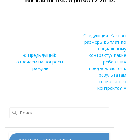
108 или по тел.: 8 (86387) 2-26-52.
Навигация
Следующая
Следующий:
Каковы
по
запись:
размеры выплат по
социальному
записям
Предыдущая
Предыдущий:
контракту? Какие
запись:
отвечаем на вопросы
требования
граждан
предъявляются к
результатам
социального
контракта?
Найти: