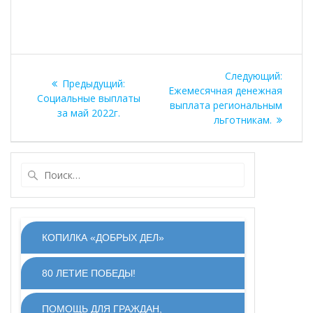
Навигация
Следу
Следующий:
Предыдущая
Предыдущий:
по
запись
Ежемесячная денежная
запись:
Социальные выплаты
выплата региональным
за май 2022г.
записям
льготникам.
Найти:
КОПИЛКА «ДОБРЫХ ДЕЛ»
80 ЛЕТИЕ ПОБЕДЫ!
ПОМОЩЬ ДЛЯ ГРАЖДАН,