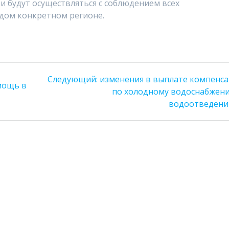
 и будут осуществляться с соблюдением всех
дом конкретном регионе.
Следующая
Следующий:
изменения в выплате компенс
мощь в
запись:
по холодному водоснабжен
водоотведен