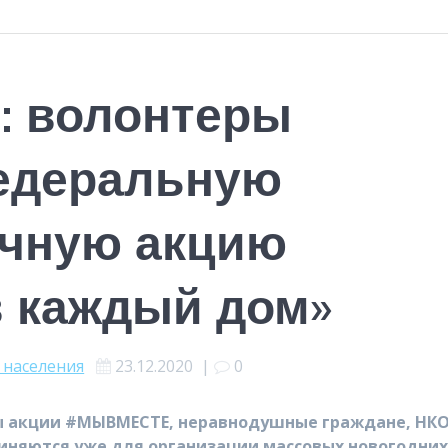
 волонтеры
едеральную
чную акцию
в каждый дом»
населения
23.12.2020
|
0
ры акции #МЫВМЕСТЕ, неравнодушные граждане, НКО
диняются уже для организации массовых новогодни