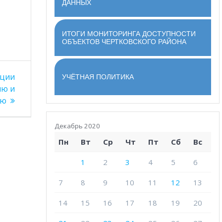
ДАННЫХ
ИТОГИ МОНИТОРИНГА ДОСТУПНОСТИ
ОБЪЕКТОВ ЧЕРТКОВСКОГО РАЙОНА
ации
УЧЁТНАЯ ПОЛИТИКА
ию и
ию
Декабрь 2020
Пн
Вт
Ср
Чт
Пт
Сб
Вс
1
2
3
4
5
6
7
8
9
10
11
12
13
14
15
16
17
18
19
20