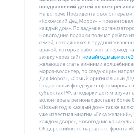
поздравлений детей во всех региона
На встрече Президента с волонтерами
«Кохомский Дед Мороз» – презентовал
каждый дом». По задумке организаторо
Новогодние подарки получат ребята из
семей, находящихся в трудной жизненн
врачей, которые работают в период па
заявку через сайт
новыйгод.мывместе2
желающие стать зимними волшебникам
мороз-волонтёр, по следующим направ
Дед Мороз», «Самый оригинальный Дед
Подарочный фонд будет сформирован и
субъектах РФ, а подарки детям вруча
волонтёры в регионах доставят более 8
«Новый год в каждый дом» также вклю
уже известная многим «Ёлка желаний»,
каждом дворе», Новогодние каникулы 
Общероссийского народного фронта «К