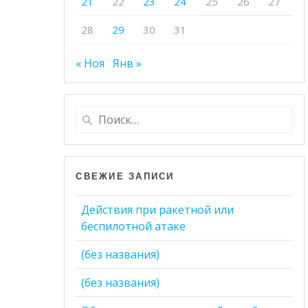
21
22
23
24
25
26
27
28
29
30
31
« Ноя
Янв »
Найти:
СВЕЖИЕ ЗАПИСИ
Действия при ракетной или
беспилотной атаке
(без названия)
(без названия)