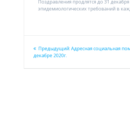
Поздравления продлятся до 31 декабря
эпидемиологических требований в каж
Навигация
Предыдущая
Предыдущий:
Адресная социальная по
по
запись:
декабре 2020г.
записям