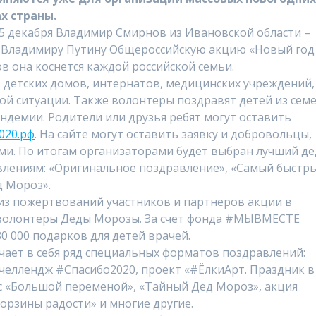
х страны.
 5 декабря Владимир Смирнов из Ивановской области –
 Владимиру Путину Общероссийскую акцию «Новый год
в она коснется каждой российской семьи.
 детских домов, интернатов, медицинских учреждений,
ой ситуации. Также волонтеры поздравят детей из сем
ндемии. Родители или друзья ребят могут оставить
020.рф
. На сайте могут оставить заявку и добровольцы,
и. По итогам организаторами будет выбран лучший де
лениям: «Оригинальное поздравление», «Самый быстр
 Мороз».
з пожертвований участников и партнеров акции в
т волонтеры Деды Морозы. За счет фонда #МЫВМЕСТЕ
0 000 подарков для детей врачей.
чает в себя ряд специальных форматов поздравлений:
 челлендж #Спасибо2020, проект «#ЁлкиАрт. Праздник в
с «Большой переменой», «Тайный Дед Мороз», акция
орзины радости» и многие другие.