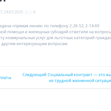
24.03.2020
|
0
ведена «прямая линия» по телефону 2-26-52; 2-14-69
ной помощи и жилищных субсидий ответили на вопрос
у коммунальных услуг для льготных категорий граждан
о другим интересующим вопросам.
Следующая
Следующий:
Социальный контракт — это в
платы
запись:
из трудной жизненной ситуаци