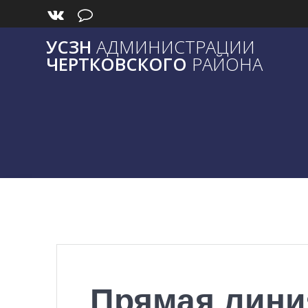
Skip
to
content
УСЗН
АДМИНИСТРАЦИИ
ЧЕРТКОВСКОГО
РАЙОНА
Прямая лини