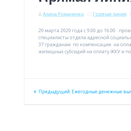
Алина Романенко
Горячая линия
20 марта 2020 года с 9.00 до 16.00 про
специалисты отдела адресной социаль
37 гражданам по компенсации на оплат
жилищных субсидий на оплату ЖКУ и п
Навигация
Предыдущая
Предыдущий:
Ежегодные денежные вы
по
запись:
записям